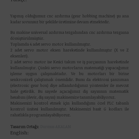
Yapmış olduğumuz cnc azdırma (gear hobbing machine) şu ana
kadar sorunsuz bir şekilde üretimine devam etmektedir.
Bu makine universal azdırma tezgahından cnc azdırma tezgaına
dönüştürülmüştür.
Toplamda 4 adet servo motor kullanılmıştır.
2 adet servo motor eksen hareketinde kullanılmıştır (X ve Z
eksenleri).
2 adet servo motor ise Kesici takım ve iş parçasının hareketinde
kullanılmıştır. Çünkü servo motorların matematiği yapacağımız
işleme uygun çalışmaktadır. Ve bu motorları bir birine
senkronizeli çalıştımak önemlidir. Bunu da elektroni şanzıman
(electronic gear box) diye adlandırdığımız yöntemler ile mevcut
hale getirdik. Bu sayede açacağımız diş sayısının matematik
hesabını (devir, diş sayısı) makinemize tanımlayabiliyoruz.
Makinemizi kontrol etmek için kullandığımı özel PLC tabanlı
kontrol ünitesi kullanılmıştır. Makinemizi basit G kodları ile
rahatlıkla programlayabiliyoruz.
Tasarım Ortağı:
Durmus AKALAN
English: