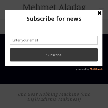
Cnc Gear Hobbing Machine (Cnc
DişliAzdırma Makinesi)