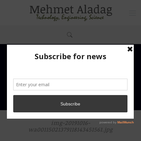
img-20191016-
wa00115021379118143451561.jpg