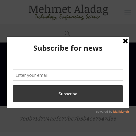
7e0b71d704aefc70bc7b5b4e67647d66