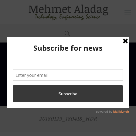
20180129_180418_HDR